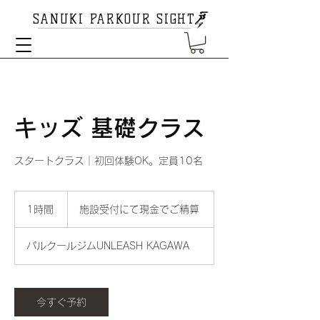
SANUKI PARKOUR SIGHT
キッズ 基礎クラス
スタートクラス｜初回体験OK。定員10名
施
設
1時間
1
施設受付にて現金でご精算
受
時
付
に
パルクールジムUNLEASH KAGAWA
て
現
金
で
ご
精
今すぐ予約
算